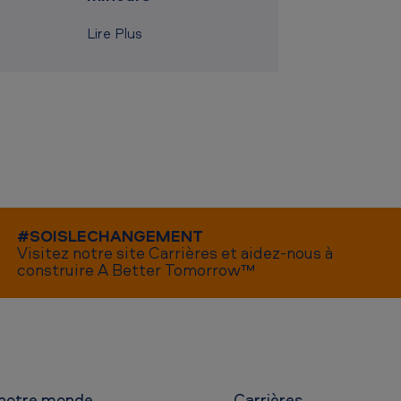
Lire Plus
#SOISLECHANGEMENT
Visitez notre site Carrières et aidez-nous à
construire A Better Tomorrow™
 notre monde
Carrières