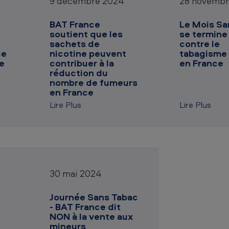
9 décembre 2024
28 novembr
BAT France
Le Mois Sa
soutient que les
se termine :
sachets de
contre le
ce
nicotine peuvent
tabagisme
ve
contribuer à la
en France
réduction du
nombre de fumeurs
en France
Lire Plus
Lire Plus
30 mai 2024
Journée Sans Tabac
- BAT France dit
NON à la vente aux
mineurs