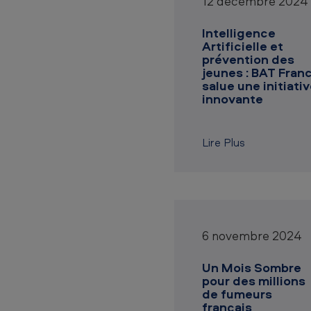
a
12 décembre 2024
c
Intelligence
c
Artificielle et
prévention des
jeunes : BAT Fran
o
salue une initiati
innovante
F
r
Lire Plus
a
n
c
e
6 novembre 2024
-
Un Mois Sombre
pour des millions
t
de fumeurs
français