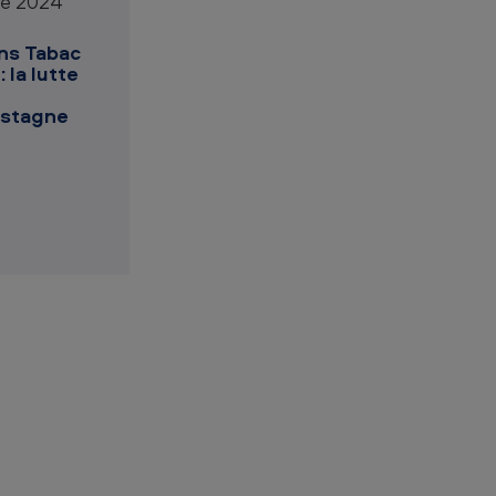
e 2024
ns Tabac
 la lutte
 stagne